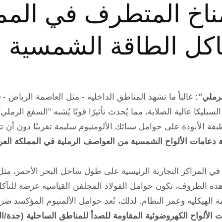
لمناخ المتطرف في المم
اكل الطاقة الشمسية ا
لرملي":
غالباً ما تشهد المناطق الداخلية - مثل العاصمة الرياض -
ش
كا عالية الصلابة، مما يُحدث تأثيرًا قويًا يُشبه "السفع الرملي"،
ة الأنودة على حوامل سبائك الألومنيوم سليمة تقريبًا دون أن تتأث
ة دعامات الألواح الشمسية من العواصف الرملية في المملكة العر
ي المراكز التجارية الرئيسية على طول ساحل البحر الأحمر، مثل 
ذه الظروف، تكون حوامل الفولاذ المجلفن القياسية عرضة للتآكل ا
الهيكلية وعمر النظام. لذلك، تُعد حوامل الألمنيوم المؤكسد ضرو
ت الألواح الكهروضوئية المقاومة للصدأ للمناطق الساحلية (جدة/ال