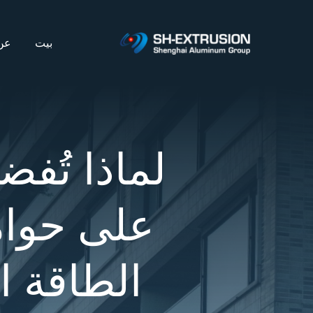
نتقل
لى
بيت
عن
لمحتوى
لماذا تُفض
على حوام
الطاقة 