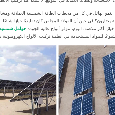
يف الأساسات ونفقات العمالة في الموقع، لا سيما عند تركيب الأنظ
203" السعودية التي تدفع النمو الهائل في كل من محطات الطاقة الشمسية العملا
 يختارون؟ في حين أن الفولاذ المجلفن كان تقليديًا خيارًا شائعًا 
رًا أكثر ملاءمة. اليوم، تتوفر ألواح عالية الجودة
حوامل شمسية من
يوعًا للمواد المستخدمة في أنظمة تركيب الألواح الكهروضوئية في