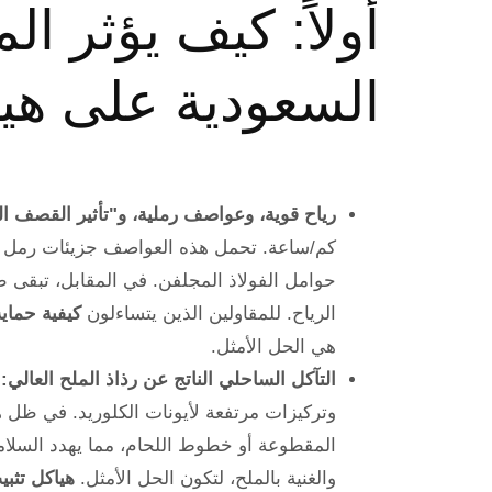
أولاً: كيف يؤثر ا
السعودية على هي
رياح قوية، وعواصف رملية، و"تأثير القصف ا
كم/ساعة. تحمل هذه العواصف جزيئات رمل السيلي
حوامل الفولاذ المجلفن. في المقابل، تبقى طبق
الرياح. للمقاولين الذين يتساءلون
كيفية حماي
هي الحل الأمثل.
التآكل الساحلي الناتج عن رذاذ الملح العالي:
ف
وتركيزات مرتفعة لأيونات الكلوريد. في ظل ه
المقطوعة أو خطوط اللحام، مما يهدد السلامة 
والغنية بالملح، لتكون الحل الأمثل.
هياكل تثبي