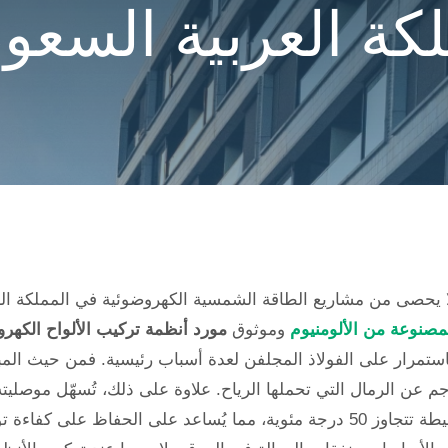
كة العربية السعو
لا يحصى من مشاريع الطاقة الشمسية الكهروضوئية في المملكة ال
مصنوعة من الألومنيوم
وموثوق
مورد أنظمة تركيب الألواح الكهر
يوم المبثوقة (مثل 6005-T5) تُفضّل باستمرار على الفولاذ المجلفن لعدة أسباب رئيسية. 
جم عن الرمال التي تحملها الرياح. علاوة على ذلك، تُسهّل موصليته
الشمسية الكهروضوئية، حتى في درجات حرارة محيطة تتجاوز 50 درجة مئوية، مما يُسا